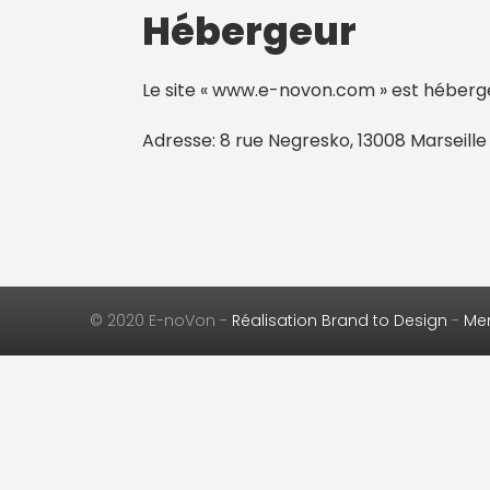
Hébergeur
Le site « www.e-novon.com » est héberg
Adresse: 8 rue Negresko, 13008 Marseille
© 2020 E-noVon -
Réalisation Brand to Design
-
Men